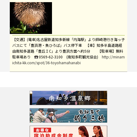
【交通】(電車)名古屋鉄道知多新線「内海駅」より師崎港行き海っ子
バスにて「豊浜港・魚ひろば」バス停下車 【車】知多半島道路経
由南知多道路「豊丘ＩC」より豊浜方面へ約5分
【駐車場】無料
駐車場あり
0569-62-3100
(南知多町観光協会)
http://minam
ichita-kk.com/spot/36-toyohamahanabi