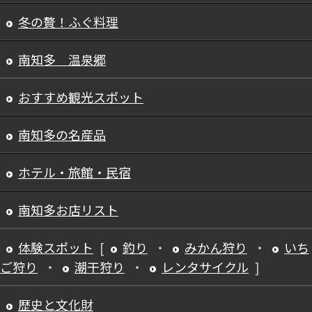
冬の贅！ふぐ料理
南知多 温泉郷
おすすめ観光スポット
南知多の名産品
ホテル・旅館・民宿
南知多お店リスト
体験スポット
[
釣り
・
みかん狩り
・
いち
ご狩り
・
潮干狩り
・
レンタサイクル
]
歴史と文化財