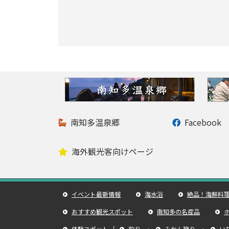
南知多温泉郷
Facebook
海外観光客向けページ
イベント最新情報
海水浴
絶品！海鮮料
おすすめ観光スポット
南知多の名産品
体験スポット
[
釣り
・
みかん狩り
・
い