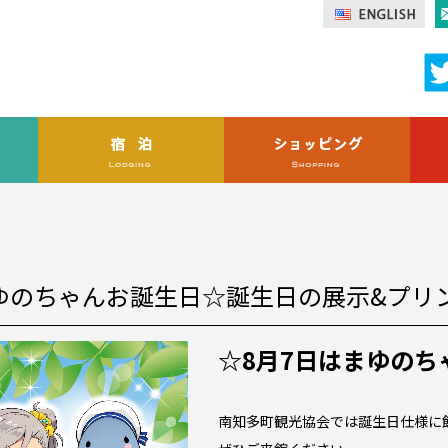
ゆのちゃんお誕生日☆誕生日の展示&プリ
☆8月7日はまゆのち
南知多町観光協会では誕生日仕様に