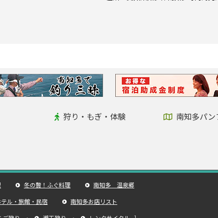
狩り・もぎ・体験
南知多パン
理
冬の贅！ふぐ料理
南知多 温泉郷
ホテル・旅館・民宿
南知多お店リスト
ちご狩り
・
潮干狩り
・
レンタサイクル
]